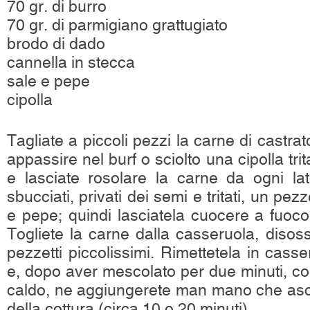
70 gr. di burro
70 gr. di parmigiano grattugiato
brodo di dado
cannella in stecca
sale e pepe
cipolla
Tagliate a piccoli pezzi la carne di castrat
appassire nel burf o sciolto una cipolla tr
e lasciate rosolare la carne da ogni la
sbucciati, privati dei semi e tritati, un pez
e pepe; quindi lasciatela cuocere a fuoco
Togliete la carne dalla casseruola, disoss
pezzetti piccolissimi. Rimettetela in casse
e, dopo aver mescolato per due minuti, cop
caldo, ne aggiungerete man mano che asci
della cottura (circa 10 o 20 minuti).