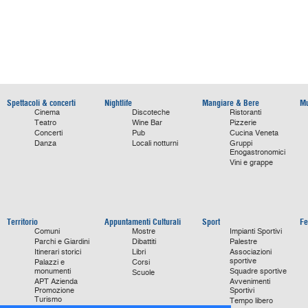
Spettacoli & concerti
Nightlife
Mangiare & Bere
Mu
Cinema
Discoteche
Ristoranti
Teatro
Wine Bar
Pizzerie
Concerti
Pub
Cucina Veneta
Danza
Locali notturni
Gruppi
Enogastronomici
Vini e grappe
Territorio
Appuntamenti Culturali
Sport
Fe
Comuni
Mostre
Impianti Sportivi
Parchi e Giardini
Dibattiti
Palestre
Itinerari storici
Libri
Associazioni
sportive
Palazzi e
Corsi
monumenti
Squadre sportive
Scuole
APT Azienda
Avvenimenti
Promozione
Sportivi
Turismo
Tempo libero