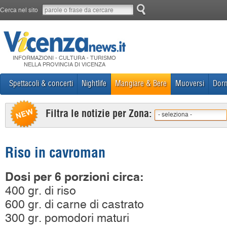
Cerca nel sito
INFORMAZIONI - CULTURA - TURISMO
NELLA PROVINCIA DI VICENZA
Spettacoli & concerti
Nightlife
Mangiare & Bere
Muoversi
Dorm
Filtra le notizie per Zona:
- seleziona -
Riso in cavroman
Dosi per 6 porzioni circa:
400 gr. di riso
600 gr. di carne di castrato
300 gr. pomodori maturi