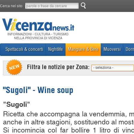
Cerca nel sito
INFORMAZIONI - CULTURA - TURISMO
NELLA PROVINCIA DI VICENZA
Spettacoli & concerti
Nightlife
Mangiare & Bere
Muoversi
Dorm
Filtra le notizie per Zona:
- seleziona -
"Sugoli" - Wine soup
"Sugoli"
Ricetta che accompagna la vendemmia, ma
anche in altre stagioni, sostituendo al mosto
Si incomincia col far bollire 1 litro di vino