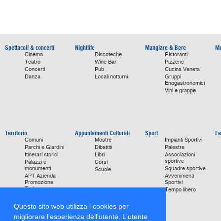
Spettacoli & concerti
Nightlife
Mangiare & Bere
Mu
Cinema
Discoteche
Ristoranti
Teatro
Wine Bar
Pizzerie
Concerti
Pub
Cucina Veneta
Danza
Locali notturni
Gruppi
Enogastronomici
Vini e grappe
Territorio
Appuntamenti Culturali
Sport
Fe
Comuni
Mostre
Impianti Sportivi
Parchi e Giardini
Dibattiti
Palestre
Itinerari storici
Libri
Associazioni
sportive
Palazzi e
Corsi
monumenti
Squadre sportive
Scuole
APT Azienda
Avvenimenti
Promozione
Sportivi
Turismo
Tempo libero
Ville
Chiese
Questo sito web utilizza i cookies per
monumentali
migliorare l'esperienza dell'utente. L'utente
Storie di Successo