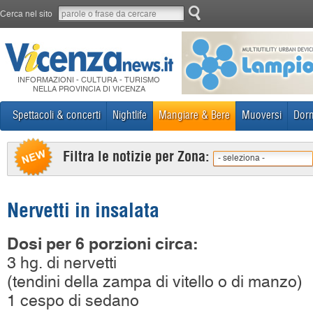
Cerca nel sito
INFORMAZIONI - CULTURA - TURISMO
NELLA PROVINCIA DI VICENZA
Spettacoli & concerti
Nightlife
Mangiare & Bere
Muoversi
Dorm
Filtra le notizie per Zona:
- seleziona -
Nervetti in insalata
Dosi per 6 porzioni circa:
3 hg. di nervetti
(tendini della zampa di vitello o di manzo)
1 cespo di sedano