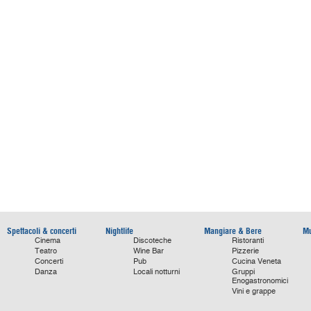
Spettacoli & concerti
Nightlife
Mangiare & Bere
Mu
Cinema
Discoteche
Ristoranti
Teatro
Wine Bar
Pizzerie
Concerti
Pub
Cucina Veneta
Danza
Locali notturni
Gruppi
Enogastronomici
Vini e grappe