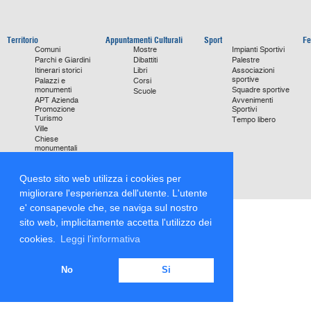
Territorio
Appuntamenti Culturali
Sport
Fe
Comuni
Mostre
Impianti Sportivi
Parchi e Giardini
Dibattiti
Palestre
Itinerari storici
Libri
Associazioni
sportive
Palazzi e
Corsi
monumenti
Squadre sportive
Scuole
APT Azienda
Avvenimenti
Promozione
Sportivi
Turismo
Tempo libero
Ville
Chiese
monumentali
Storie di Successo
Focus on
Questo sito web utilizza i cookies per
migliorare l'esperienza dell'utente. L'utente
e' consapevole che, se naviga sul nostro
sito web, implicitamente accetta l'utilizzo dei
cookies.
Leggi l'informativa
No
Si