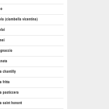
no
la (ciambella vicentina)
lai
mei
agnaccio
gnata
 chantilly
 fritta
a pasticcera
a saint honoré