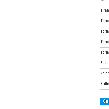
Tira
Torta
Torta
Torta
Torta
Zaba
Zalet
Fritt
Cu