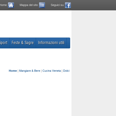
Home
Mappa del sito
Seguici su
Sport
Feste & Sagre
Informazioni utili
Home
|
Mangiare & Bere
|
Cucina Veneta
|
Dolci