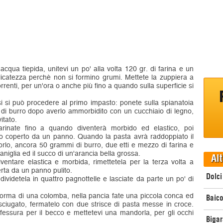
n acqua tiepida, unitevi un po' alla volta 120 gr. di farina e un
icatezza perchè non si formino grumi. Mettete la zuppiera a
orrenti, per un'ora o anche più fino a quando sulla superficie si
i si può procedere al primo impasto: ponete sulla spianatoia
 di burro dopo averlo ammorbidito con un cucchiaio di legno,
itato.
arinate fino a quando diventerà morbido ed elastico, poi
rato coperto da un panno. Quando la pasta avrà raddoppiato il
rlo, ancora 50 grammi di burro, due etti e mezzo di farina e
niglia ed il succo di un'arancia bella grossa.
Alt
ventare elastica e morbida, rimettetela per la terza volta a
erta da un panno pulito.
Dolci
ividetela in quattro pagnottelle e lasciate da parte un po' di
forma di una colomba, nella pancia fate una piccola conca ed
Baico
ciugato, fermatelo con due strisce di pasta messe in croce.
 fessura per il becco e mettetevi una mandorla, per gli occhi
Bigar