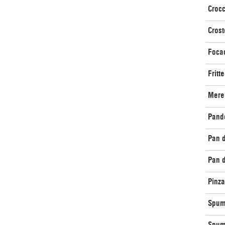
Croc
Crost
Foca
Fritte
Mere
Pand
Pan 
Pan d
Pinza
Spum
Spum