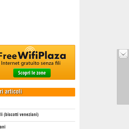
ri articoli
li (biscotti veneziani)
ani