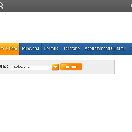
re & Bere
Muoversi
Dormire
Territorio
Appuntamenti Culturali
ona:
cerca
- seleziona -