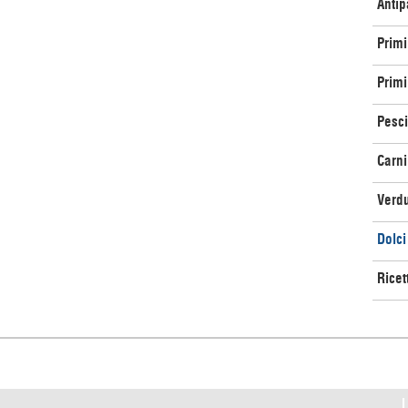
Antip
Primi
Primi 
Pesci
Carni
Verd
Dolci
Ricet