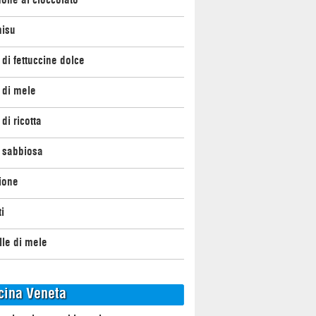
misu
 di fettuccine dolce
 di mele
 di ricotta
 sabbiosa
ione
ti
elle di mele
cina Veneta