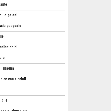
cante
oli o galani
ccia pasquale
lle
ndine dolci
oro
di spagna
olce con ciccioli
iglie
one al cioccolato