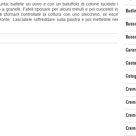
unta; battete un uovo e con un batuffolo di cotone lucidate i
 a granelli. Fateli riposare per alcuni minuti e poi cuoceteli in
Budi
i sfornarli controllate la cottura con uno stecchino, se esce
ronte. Lasciatele raffreddare sulla piastra e poi mettetele nei
Busso
Busso
Cara
Cast
Coto
Crema
Crema
Crem
Crem