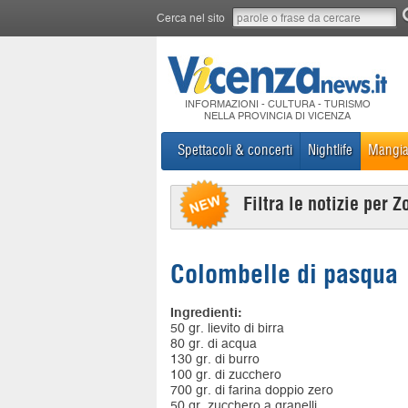
Cerca nel sito
INFORMAZIONI - CULTURA - TURISMO
NELLA PROVINCIA DI VICENZA
Spettacoli & concerti
Nightlife
Mangia
Filtra le notizie per Z
Colombelle di pasqua
Ingredienti:
50 gr. lievito di birra
80 gr. di acqua
130 gr. di burro
100 gr. di zucchero
700 gr. di farina doppio zero
50 gr. zucchero a granelli