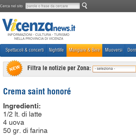
Cerca nel sito
INFORMAZIONI - CULTURA - TURISMO
NELLA PROVINCIA DI VICENZA
Spettacoli & concerti
Nightlife
Mangiare & Bere
Muoversi
Dorm
Filtra le notizie per Zona:
- seleziona -
Crema saint honoré
Ingredienti:
1/2 lt. di latte
4 uova
50 gr. di farina