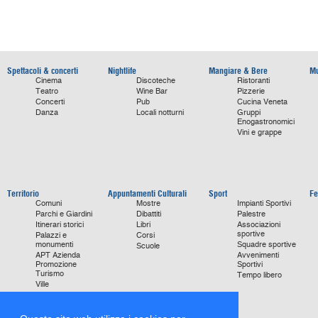
Spettacoli & concerti
Nightlife
Mangiare & Bere
Mu
Cinema
Discoteche
Ristoranti
Teatro
Wine Bar
Pizzerie
Concerti
Pub
Cucina Veneta
Danza
Locali notturni
Gruppi
Enogastronomici
Vini e grappe
Territorio
Appuntamenti Culturali
Sport
Fe
Comuni
Mostre
Impianti Sportivi
Parchi e Giardini
Dibattiti
Palestre
Itinerari storici
Libri
Associazioni
sportive
Palazzi e
Corsi
monumenti
Squadre sportive
Scuole
APT Azienda
Avvenimenti
Promozione
Sportivi
Turismo
Tempo libero
Ville
Chiese
monumentali
Storie di Successo