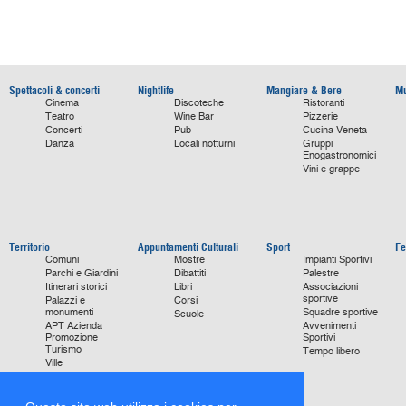
Spettacoli & concerti
Nightlife
Mangiare & Bere
Mu
Cinema
Discoteche
Ristoranti
Teatro
Wine Bar
Pizzerie
Concerti
Pub
Cucina Veneta
Danza
Locali notturni
Gruppi
Enogastronomici
Vini e grappe
Territorio
Appuntamenti Culturali
Sport
Fe
Comuni
Mostre
Impianti Sportivi
Parchi e Giardini
Dibattiti
Palestre
Itinerari storici
Libri
Associazioni
sportive
Palazzi e
Corsi
monumenti
Squadre sportive
Scuole
APT Azienda
Avvenimenti
Promozione
Sportivi
Turismo
Tempo libero
Ville
Chiese
monumentali
Storie di Successo