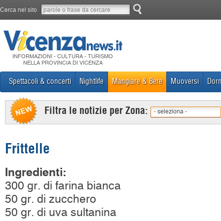
Cerca nel sito
INFORMAZIONI - CULTURA - TURISMO
NELLA PROVINCIA DI VICENZA
Spettacoli & concerti
Nightlife
Mangiare & Bere
Muoversi
Dorm
Filtra le notizie per Zona:
- seleziona -
Frittelle
Ingredienti:
300 gr. di farina bianca
50 gr. di zucchero
50 gr. di uva sultanina