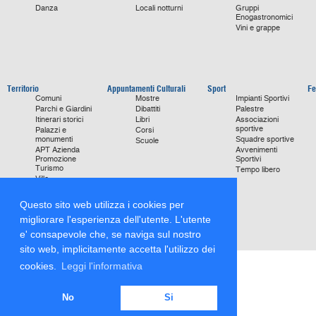
Danza
Locali notturni
Gruppi
Enogastronomici
Vini e grappe
Territorio
Appuntamenti Culturali
Sport
Fe
Comuni
Mostre
Impianti Sportivi
Parchi e Giardini
Dibattiti
Palestre
Itinerari storici
Libri
Associazioni
sportive
Palazzi e
Corsi
monumenti
Squadre sportive
Scuole
APT Azienda
Avvenimenti
Promozione
Sportivi
Turismo
Tempo libero
Ville
Chiese
monumentali
Questo sito web utilizza i cookies per
Storie di Successo
migliorare l'esperienza dell'utente. L'utente
Focus on
e' consapevole che, se naviga sul nostro
sito web, implicitamente accetta l'utilizzo dei
cookies.
Leggi l'informativa
No
Si