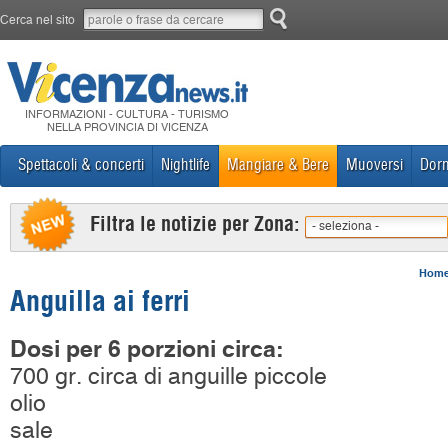
Cerca nel sito
INFORMAZIONI - CULTURA - TURISMO
NELLA PROVINCIA DI VICENZA
Spettacoli & concerti
Nightlife
Mangiare & Bere
Muoversi
Dorm
Filtra le notizie per Zona:
- seleziona -
Hom
Anguilla ai ferri
Dosi per 6 porzioni circa:
700 gr. circa di anguille piccole
olio
sale