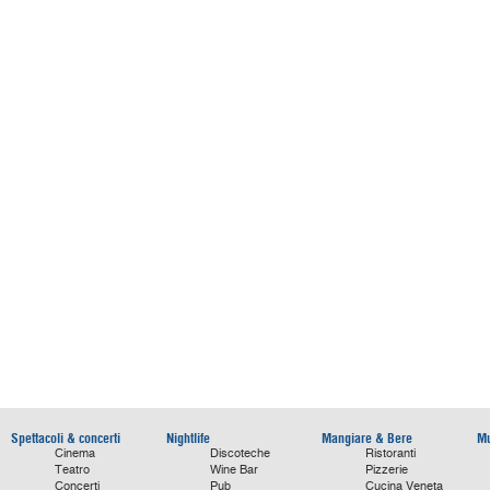
Spettacoli & concerti
Nightlife
Mangiare & Bere
Mu
Cinema
Discoteche
Ristoranti
Teatro
Wine Bar
Pizzerie
Concerti
Pub
Cucina Veneta