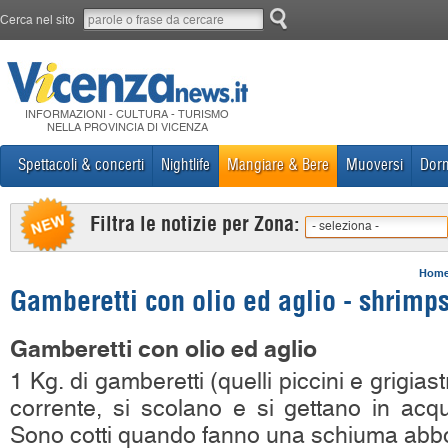
Cerca nel sito
INFORMAZIONI - CULTURA - TURISMO
NELLA PROVINCIA DI VICENZA
Spettacoli & concerti
Nightlife
Mangiare & Bere
Muoversi
Dorm
Filtra le notizie per Zona:
- seleziona -
Hom
Gamberetti con olio ed aglio - shrimps
Gamberetti con olio ed aglio
1 Kg. di gamberetti (quelli piccini e grigias
corrente, si scolano e si gettano in acqu
Sono cotti quando fanno una schiuma abb