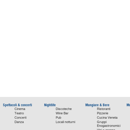
Spettacoli & concerti
Nightlife
Mangiare & Bere
Mu
Cinema
Discoteche
Ristoranti
Teatro
Wine Bar
Pizzerie
Concerti
Pub
Cucina Veneta
Danza
Locali notturni
Gruppi
Enogastronomici