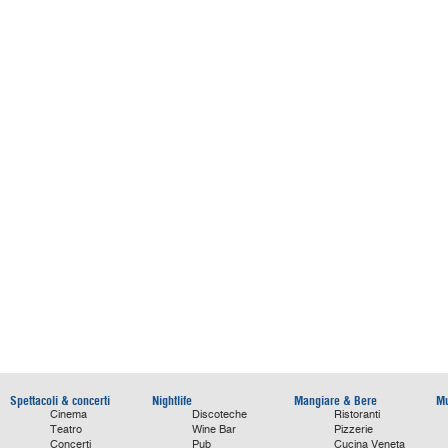
Spettacoli & concerti
Nightlife
Mangiare & Bere
Mu
Cinema
Discoteche
Ristoranti
Teatro
Wine Bar
Pizzerie
Concerti
Pub
Cucina Veneta