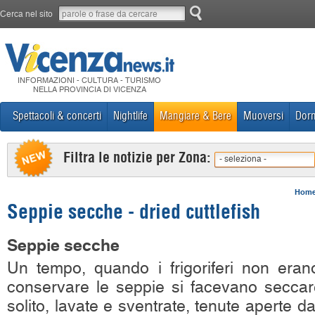
Cerca nel sito
INFORMAZIONI - CULTURA - TURISMO
NELLA PROVINCIA DI VICENZA
Spettacoli & concerti
Nightlife
Mangiare & Bere
Muoversi
Dorm
Filtra le notizie per Zona:
- seleziona -
Hom
Seppie secche - dried cuttlefish
Seppie secche
Un tempo, quando i frigoriferi non erano 
conservare le seppie si facevano secca
solito, lavate e sventrate, tenute aperte d