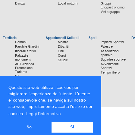
Danza
Locali notturni
Gruppi
Enogastronomici
Vini e grappe
Territorio
Appuntamenti Culturali
Sport
Fe
Comuni
Mostre
Impianti Sportivi
Parchi e Giardini
Dibattiti
Palestre
Itinerari storici
Libri
Associazioni
sportive
Palazzi e
Corsi
monumenti
Squadre sportive
Scuole
APT Azienda
Avvenimenti
Promozione
Sportivi
Turismo
Tempo libero
Ville
Chiese
monumentali
Questo sito web utilizza i cookies per
Storie di Successo
migliorare l'esperienza dell'utente. L'utente
Focus on
e' consapevole che, se naviga sul nostro
sito web, implicitamente accetta l'utilizzo dei
cookies.
Leggi l'informativa
No
Si