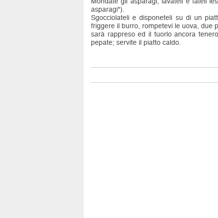
Mondate gli asparagi, lavateli e fateli l
asparagi").
Sgocciolateli e disponeteli su di un piat
friggere il burro, rompetevi le uova, du
sarà rappreso ed il tuorlo ancora tenero
pepate; servite il piatto caldo.