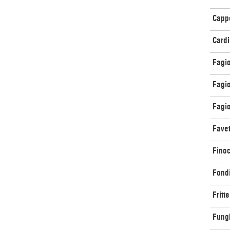
Cappe
Cardi
Fagio
Fagio
Fagio
Favet
Finoc
Fondi
Fritte
Fungh