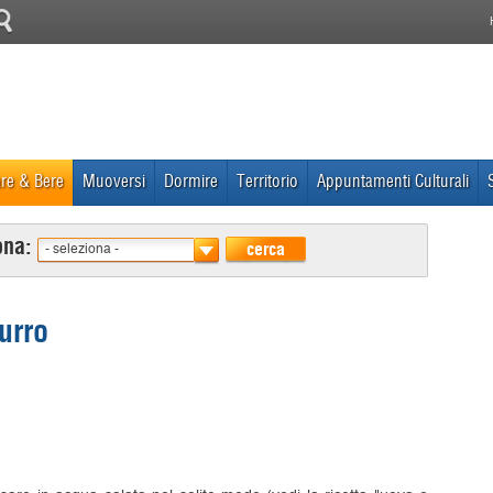
re & Bere
Muoversi
Dormire
Territorio
Appuntamenti Culturali
ona:
cerca
- seleziona -
urro