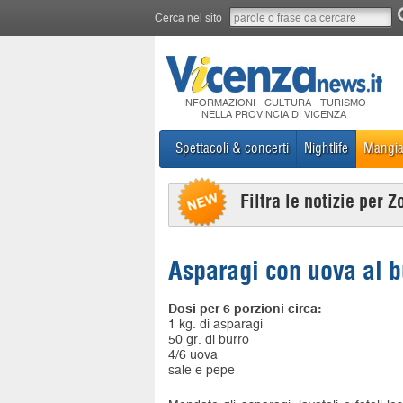
Cerca nel sito
INFORMAZIONI - CULTURA - TURISMO
NELLA PROVINCIA DI VICENZA
Spettacoli & concerti
Nightlife
Mangia
Filtra le notizie per Z
Asparagi con uova al b
Dosi per 6 porzioni circa:
1 kg. di asparagi
50 gr. di burro
4/6 uova
sale e pepe