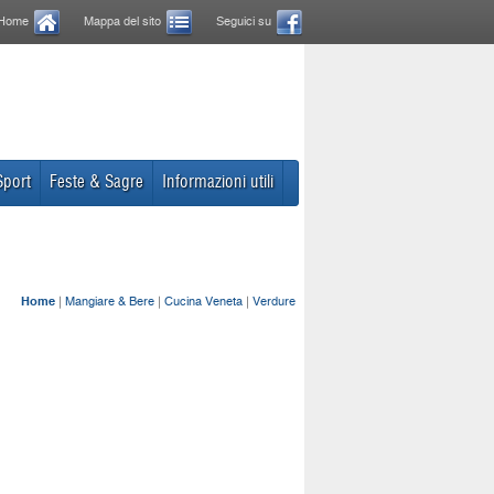
Home
Mappa del sito
Seguici su
Sport
Feste & Sagre
Informazioni utili
Home
|
Mangiare & Bere
|
Cucina Veneta
|
Verdure