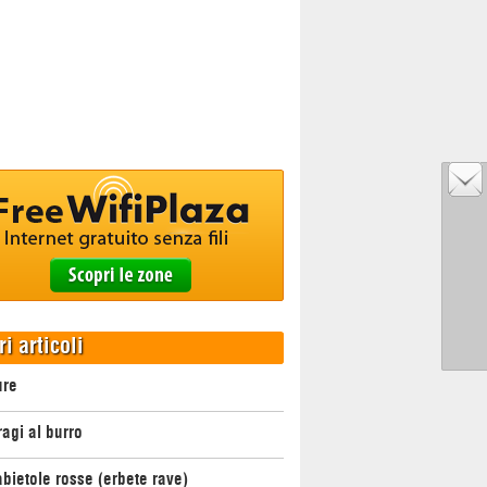
ri articoli
ure
agi al burro
bietole rosse (erbete rave)