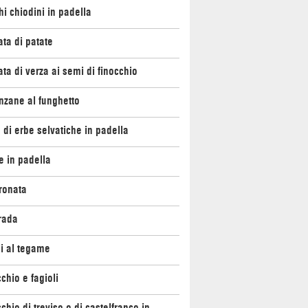
i chiodini in padella
ata di patate
ata di verza ai semi di finocchio
nzane al funghetto
 di erbe selvatiche in padella
e in padella
ronata
rada
li al tegame
chio e fagioli
chio di treviso o di castelfranco in