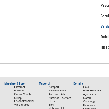
Pesci
Carni
Verd
Dolci
Ricet
Mangiare & Bere
Muoversi
Dormire
Ristoranti
Aeroporti
Hotel
Pizzerie
Stazione Treni
Bed&Breakfast
Cucina Veneta
Autobus - AIM
Agriturismi
Gruppi
Autolinee - corriere
Ostelli
Enogastronomici
- FTV
Campeggi
Vini e grappe
Taxi
Residence
Noleggio bici
Rifugi alpini