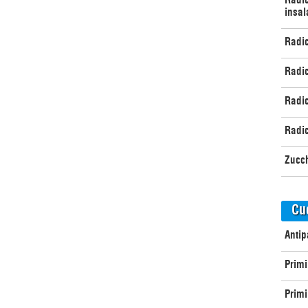
insal
Radic
Radic
Radic
Radic
Zucch
Cu
Antip
Primi
Primi 