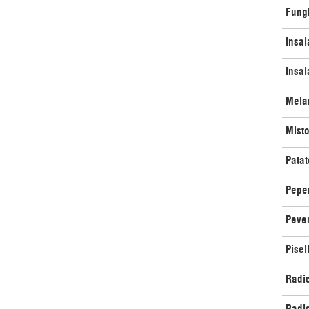
Fungh
Insal
Insal
Mela
Misto
Patat
Pepe
Peve
Pisel
Radic
Radic