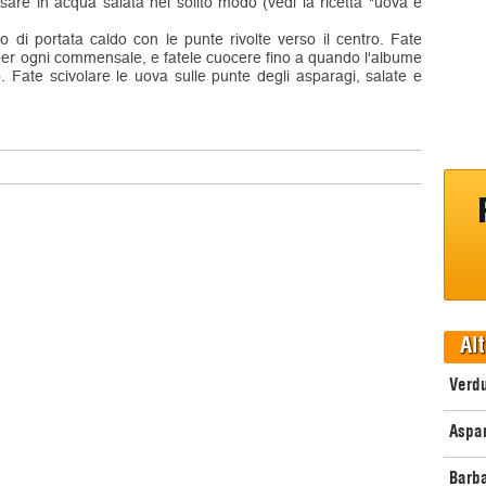
essare in acqua salata nel solito modo (vedi la ricetta "uova e
to di portata caldo con le punte rivolte verso il centro. Fate
e per ogni commensale, e fatele cuocere fino a quando l'albume
. Fate scivolare le uova sulle punte degli asparagi, salate e
Alt
Verd
Aspar
Barba