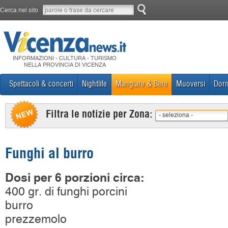
Cerca nel sito
INFORMAZIONI - CULTURA - TURISMO
NELLA PROVINCIA DI VICENZA
Spettacoli & concerti
Nightlife
Mangiare & Bere
Muoversi
Dorm
Filtra le notizie per Zona:
- seleziona -
Funghi al burro
Dosi per 6 porzioni circa:
400 gr. di funghi porcini
burro
prezzemolo