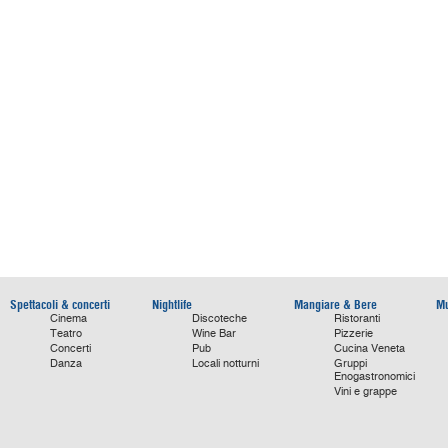
Spettacoli & concerti
Nightlife
Mangiare & Bere
Mu
Cinema
Discoteche
Ristoranti
Teatro
Wine Bar
Pizzerie
Concerti
Pub
Cucina Veneta
Danza
Locali notturni
Gruppi
Enogastronomici
Vini e grappe