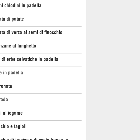
i chiodini in padella
ata di patate
ata di verza ai semi di finocchio
nzane al funghetto
 di erbe selvatiche in padella
e in padella
ronata
rada
li al tegame
chio e fagioli
chio di treviso o di castelfranco in