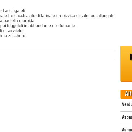
i ed asciugateli.
ate tre cucchiaiate di farina e un pizzico di sale, poi allungate
a pastella morbida.
 poi friggeteli in abbondante olio fumante.
i e servitele.
simo zucchero.
Alt
Verd
Aspar
Aspar