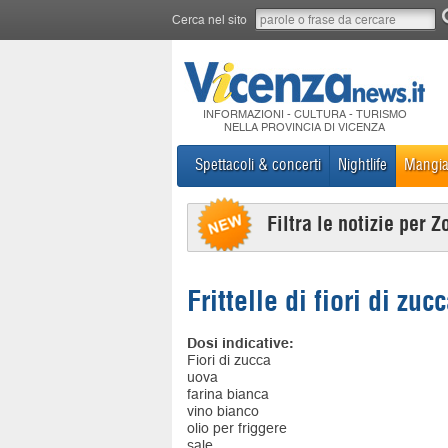
Cerca nel sito
INFORMAZIONI - CULTURA - TURISMO
NELLA PROVINCIA DI VICENZA
Spettacoli & concerti
Nightlife
Mangia
Filtra le notizie per Z
Frittelle di fiori di zuc
Dosi indicative:
Fiori di zucca
uova
farina bianca
vino bianco
olio per friggere
sale