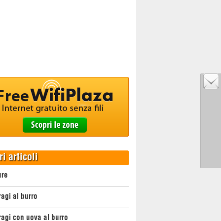
ri articoli
ure
agi al burro
agi con uova al burro