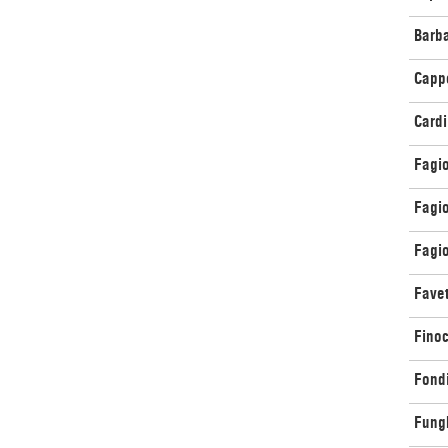
Barba
Cappe
Cardi
Fagio
Fagio
Fagio
Favet
Finoc
Fondi
Fungh