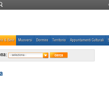
re & Bere
Muoversi
Dormire
Territorio
Appuntamenti Culturali
ona:
cerca
- seleziona -
ca