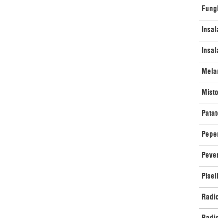
Fungh
Insal
Insal
Mela
Misto
Patat
Pepe
Peve
Pisel
Radic
Radic