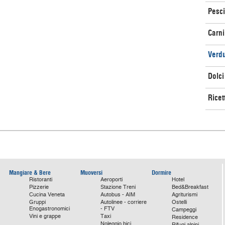
Pesci
Carni
Verd
Dolci
Ricet
Mangiare & Bere
Muoversi
Dormire
Ristoranti
Aeroporti
Hotel
Pizzerie
Stazione Treni
Bed&Breakfast
Cucina Veneta
Autobus - AIM
Agriturismi
Gruppi
Autolinee - corriere
Ostelli
Enogastronomici
- FTV
Campeggi
Vini e grappe
Taxi
Residence
Noleggio bici
Rifugi alpini