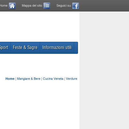
Home
Mappa del sito
Seguici su
Sport
Feste & Sagre
Informazioni utili
Home
|
Mangiare & Bere
|
Cucina Veneta
|
Verdure