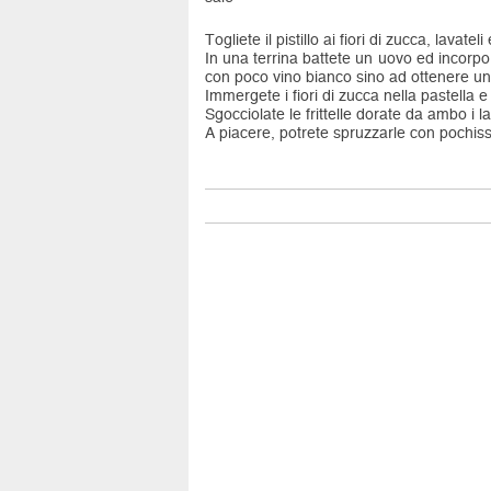
Togliete il pistillo ai fiori di zucca, lavatel
In una terrina battete un uovo ed incorpor
con poco vino bianco sino ad ottenere un
Immergete i fiori di zucca nella pastella e
Sgocciolate le frittelle dorate da ambo i lat
A piacere, potrete spruzzarle con pochis