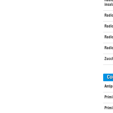
insal
Radic
Radic
Radic
Radic
Zucch
Cu
Antip
Primi
Primi 