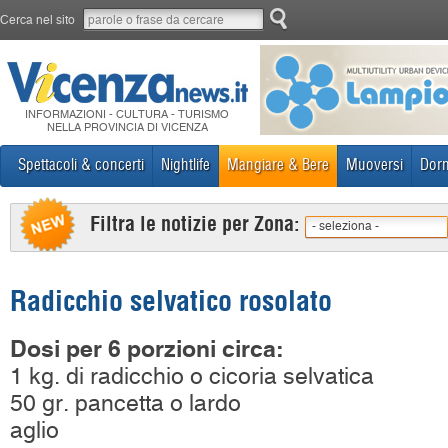
Cerca nel sito
INFORMAZIONI - CULTURA - TURISMO
NELLA PROVINCIA DI VICENZA
Spettacoli & concerti
Nightlife
Mangiare & Bere
Muoversi
Dorm
Filtra le notizie per Zona:
- seleziona -
Radicchio selvatico rosolato
Dosi per 6 porzioni circa:
1 kg. di radicchio o cicoria selvatica
50 gr. pancetta o lardo
aglio