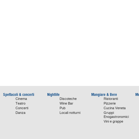
Spettacoli & concerti
Nightlife
Mangiare & Bere
Mu
Cinema
Discoteche
Ristoranti
Teatro
Wine Bar
Pizzerie
Concerti
Pub
Cucina Veneta
Danza
Locali notturni
Gruppi
Enogastronomici
Vini e grappe