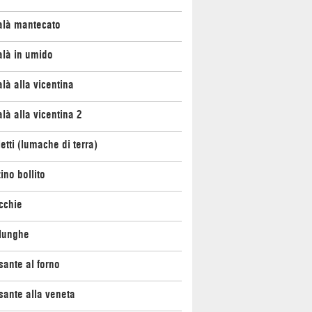
alà mantecato
alà in umido
là alla vicentina
là alla vicentina 2
etti (lumache di terra)
ino bollito
cchie
lunghe
ante al forno
ante alla veneta