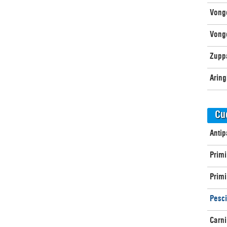
Vongo
Vong
Zupp
Aring
Cu
Antip
Primi
Primi 
Pesci
Carni