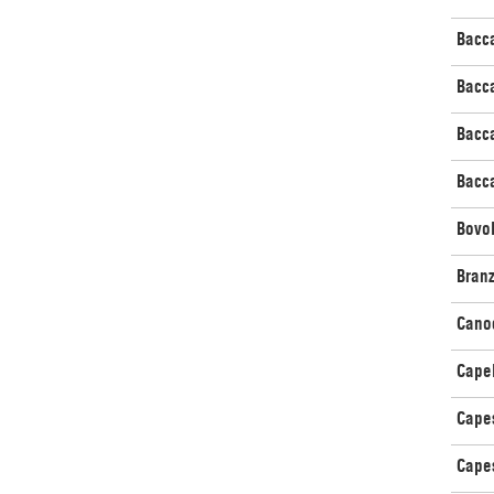
Bacc
Bacc
Bacca
Bacca
Bovol
Branz
Cano
Cape
Capes
Capes