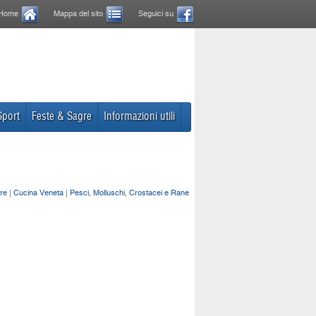
Home
Mappa del sito
Seguici su
Sport
Feste & Sagre
Informazioni utili
re
|
Cucina Veneta
|
Pesci, Molluschi, Crostacei e Rane