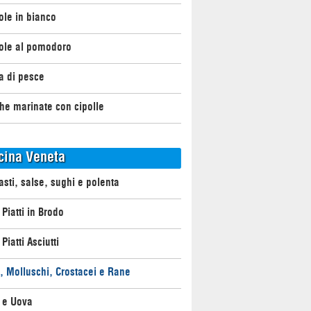
le in bianco
ole al pomodoro
a di pesce
he marinate con cipolle
cina Veneta
asti, salse, sughi e polenta
 Piatti in Brodo
Piatti Asciutti
, Molluschi, Crostacei e Rane
 e Uova