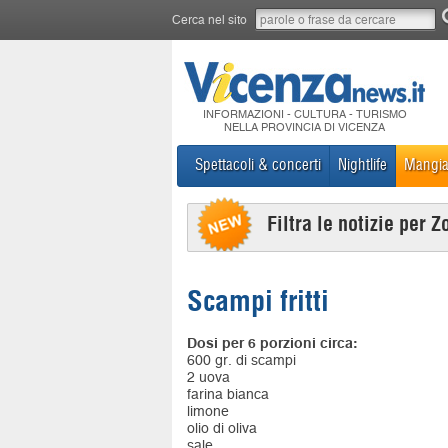
Cerca nel sito
INFORMAZIONI - CULTURA - TURISMO
NELLA PROVINCIA DI VICENZA
Spettacoli & concerti
Nightlife
Mangia
Filtra le notizie per Z
Scampi fritti
Dosi per 6 porzioni circa:
600 gr. di scampi
2 uova
farina bianca
limone
olio di oliva
sale