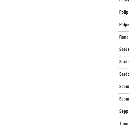
Polip
Polpe
Rane 
Sarde
Sarde
Sardo
Scam
Scamp
Seppi
Tonno