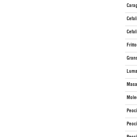
Carag
Cefal
Cefal
Fritt
Gran
Luma
Masan
Mole
Peoci
Peoci
Pesci