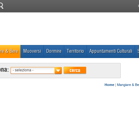
re & Bere
Muoversi
Dormire
Territorio
Appuntamenti Culturali
ona:
cerca
- seleziona -
Home
|
Mangiare & Be