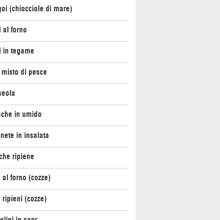
oi (chiocciole di mare)
i al forno
i in tegame
o misto di pesce
seola
che in umido
ete in insalata
che ripiene
 al forno (cozze)
 ripieni (cozze)
olini in saor