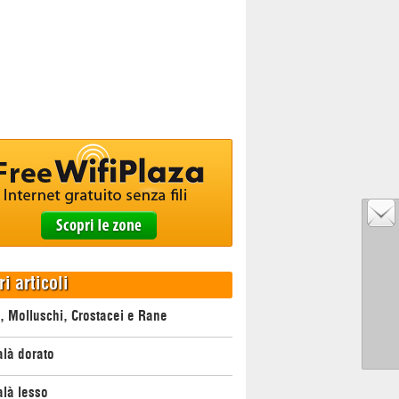
ri articoli
, Molluschi, Crostacei e Rane
là dorato
là lesso