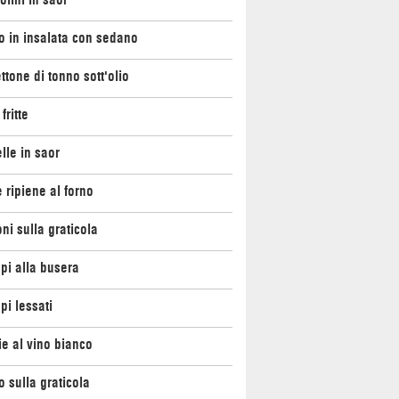
o in insalata con sedano
ttone di tonno sott'olio
fritte
lle in saor
 ripiene al forno
ni sulla graticola
pi alla busera
i lessati
e al vino bianco
 sulla graticola