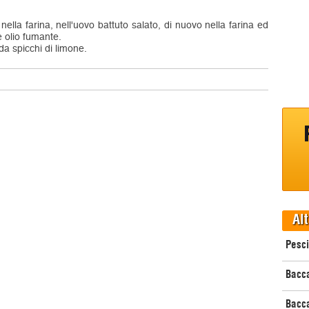
 nella farina, nell'uovo battuto salato, di nuovo nella farina ed
e olio fumante.
 da spicchi di limone.
Alt
Pesci
Bacca
Bacca