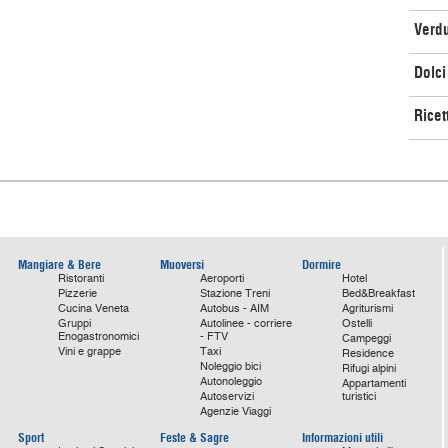
Verd
Dolci
Ricet
Mangiare & Bere
Muoversi
Dormire
Ristoranti
Aeroporti
Hotel
Pizzerie
Stazione Treni
Bed&Breakfast
Cucina Veneta
Autobus - AIM
Agriturismi
Gruppi
Autolinee - corriere
Ostelli
Enogastronomici
- FTV
Campeggi
Vini e grappe
Taxi
Residence
Noleggio bici
Rifugi alpini
Autonoleggio
Appartamenti
Autoservizi
turistici
Agenzie Viaggi
Sport
Feste & Sagre
Informazioni utili